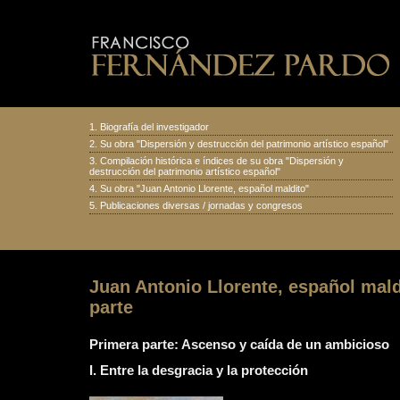
1.
Biografía del investigador
2.
Su obra "Dispersión y destrucción del patrimonio artístico español
"
3.
Compilación histórica e índices de su obra "Dispersión y
destrucción del patrimonio artístico español"
4.
Su obra "Juan Antonio Llorente, español maldito
"
5.
Publicaciones diversas
/
jornadas y congresos
Juan Antonio Llorente, español mald
parte
Primera parte: Ascenso y caída de un ambicioso
I. Entre la desgracia y la protección