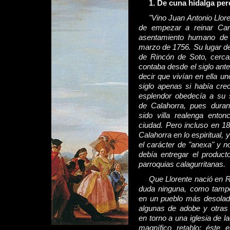
1. De cuna hidalga pe
"Vino Juan Antonio Llore
de empezar a reinar Carl
asentamiento humano de L
marzo de 1756. Su lugar de
de Rincón de Soto, cerca
contaba desde el siglo ante
decir que vivían en ella un
siglo apenas si había crec
esplendor obedecía a su 
de Calahorra, pues dura
sido villa realenga ento
ciudad. Pero incluso en 1
Calahorra en lo espiritual, 
el carácter de "anexa" y n
debía entregar el produc
parroquias calagurritanas.
Que Llorente nació en R
duda ninguna, como tamp
en un pueblo más desolad
algunas de adobe y otras
en torno a una iglesia de la
magnífico retablo: éste e