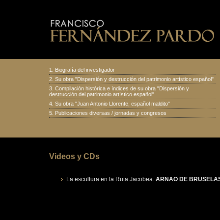
1.
Biografía del investigador
2.
Su obra "Dispersión y destrucción del patrimonio artístico español
"
3.
Compilación histórica e índices de su obra "Dispersión y
destrucción del patrimonio artístico español"
4.
Su obra "Juan Antonio Llorente, español maldito
"
5.
Publicaciones diversas
/
jornadas y congresos
Videos y CDs
La escultura en la Ruta Jacobea:
ARNAO DE BRUSELA