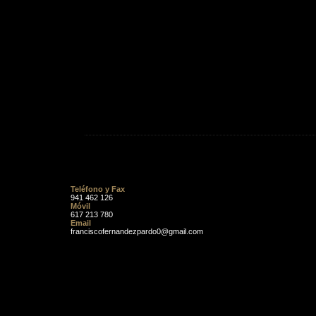
Teléfono y Fax
941 462 126
Móvil
617 213 780
Email
franciscofernandezpardo0@gmail.com