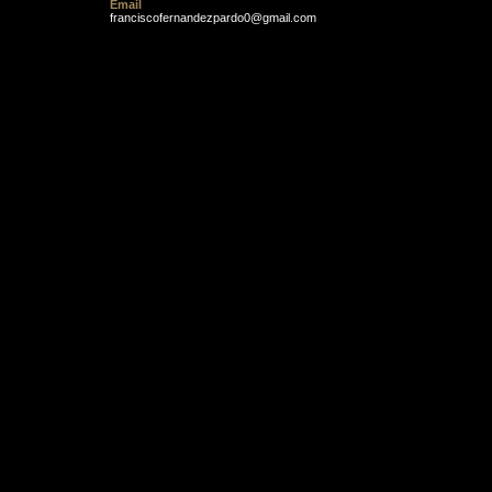
Email
franciscofernandezpardo0@gmail.com