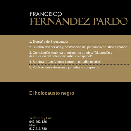
1.
Biografía del investigador
2.
Su obra "Dispersión y destrucción del patrimonio artístico español
"
3.
Compilación histórica e índices de su obra "Dispersión y
destrucción del patrimonio artístico español"
4.
Su obra "Juan Antonio Llorente, español maldito
"
5.
Publicaciones diversas
/
jornadas y congresos
El holocausto negro
Teléfono y Fax
941 462 126
Móvil
617 213 780