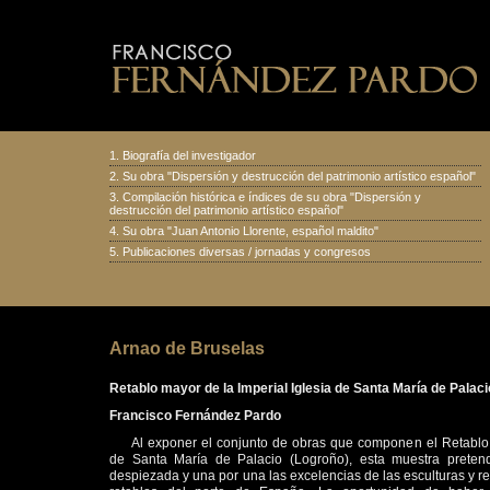
1.
Biografía del investigador
2.
Su obra "Dispersión y destrucción del patrimonio artístico español
"
3.
Compilación histórica e índices de su obra "Dispersión y
destrucción del patrimonio artístico español"
4.
Su obra "Juan Antonio Llorente, español maldito
"
5.
Publicaciones diversas
/
jornadas y congresos
Arnao de Bruselas
Retablo mayor de la Imperial Iglesia de Santa María de Palac
Francisco Fernández Pardo
Al exponer el conjunto de obras que componen el Retablo 
de Santa María de Palacio (Logroño), esta muestra prete
despiezada y una por una las excelencias de las esculturas y r