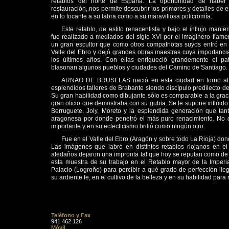
retablos del norte de España. La oportunidad de haber
restauración, nos permite descubrir los primores y detalles de e
en lo tocante a su labra como a su maravillosa policromía.
Este retablo, de estilo renacentista y bajo el influjo mani
fue realizado a mediados del siglo XVI por el imaginero f
un gran escultor que como otros compatriotas suyos entró en l
Valle del Ebro y dejó grandes obras maestras cuya importanc
los últimos años. Con ellas enriqueció grandemente el pat
blasonan algunos pueblos y ciudades del Camino de Santiago.
ARNAO DE BRUSELAS nació en esta ciudad en torno al a
esplendidos talleres de Brabante siendo discípulo predilecto 
Su gran habilidad como dibujante sólo es comparable a la grac
gran oficio que demostraba con su gubia. Se le supone influid
Berruguete, Joly, Moreto y la esplendida generación que tanto 
aragonesa por donde penetró el más puro renacimiento. No 
importante y en su eclecticismo brilló como ningún otro.
Fue en el Valle del Ebro (Aragón y sobre todo La Rioja) do
Las imágenes que labró en distintos retablos riojanos en 
aledaños dejaron una impronta tal que hoy se reputan como de
esta muestra de su trabajo en el Retablo mayor de la Imperi
Palacio (Logroño) para percibir a qué grado de perfección ll
su ardiente fe, en el cultivo de la belleza y en su habilidad para r
Teléfono y Fax
941 462 126
Móvil