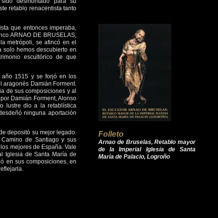
 sido desmontado para su
ste retablo renacentista tanto
erista que entonces imperaba,
lamenco ARNAO DE BRUSELAS,
a metrópoli, se afincó en el
ia solo hemos descubierto en
rimonio escultórico de que
ño 1515 y se forjó en los
del aragonés Damián Forment.
ia de sus composiciones y al
o por Damián Forment, Alonso
lustre dio a la retablística
desdeñó ninguna aportación
nde depositó su mejor legado.
Folleto
el Camino de Santiago y sus
Arnao de Bruselas, Retablo mayor
 los mejores de España. Vale
de la Imperial Iglesia de Santa
al Iglesia de Santa María de
María de Palacio, Logroño
egó en sus composiciones, en
eflejarla.