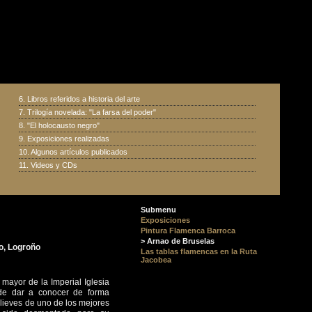
6.
Libros referidos a historia del arte
7.
Trilogía novelada: "La farsa del poder"
8.
"El holocausto negro"
9.
Exposiciones realizadas
10.
Algunos artículos publicados
11.
Videos y CDs
Submenu
Exposiciones
Pintura Flamenca Barroca
> Arnao de Bruselas
io, Logroño
Las tablas flamencas en la Ruta
Jacobea
mayor de la Imperial Iglesia
nde dar a conocer de forma
elieves de uno de los mejores