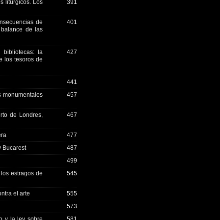
 litúrgicos. Los
391
onsecuencias de
401
l balance de las
bibliotecas: la
427
e los tesoros de
441
os monumentales
457
rto de Londres,
467
era
477
y Bucarest
487
499
 los estragos de
545
ntra el arte
555
573
 y la ley sobre
581