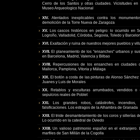
Cerro de los Santos y otras ciudades. Vicisitudes en 
Museo Arqueologico Nacional
XIV.
Atentados inexplicables contra los monumentos 
demolición de la Torre Nueva de Zaragoza
XV.
Los cascos históricos en peligro: lo ocurrido en S
Logroño, Valladolid, Córdoba, Segovia, Toledo y Barcelo
XVI.
Exaltación y ruina de nuestros mejores pueblos y vill
XVII.
El planeamiento de los "ensanches" urbanos y su
en Barcelona, Madrid, Valencia y Bilbao
XVIII.
Repercusiones de los ensanches en ciudades
Mallorca, Pamplona, Vitoria y Málaga
XIX.
El botón a costa de las pinturas de Alonso Sánchez
Juanes y Luis de Morales
XX.
Retablos y esculturas arrumbados, vendidos o d
sepulcros reales de Poblet
XXI.
Los grandes robos, catástrofes, incendios, 
falsificaciones. Los estragos de la Alhambra de Granada
XXII.
El triste desmantelamiento de los coros y sillerías d
Lo ocurrido en la catedral de Oviedo
XXIII.
Un valioso patrimonio español en el extranjero. 
marfiles de San Millán de la Cogolla