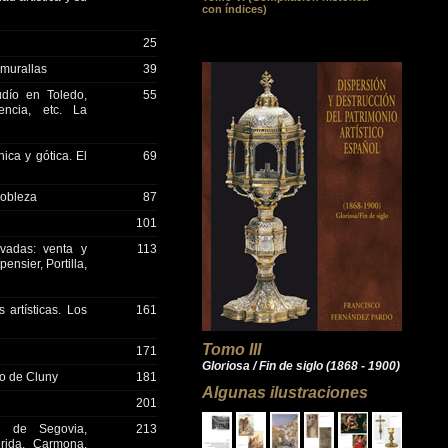
con índices)
25
 murallas
39
dío en Toledo,
55
encia, etc. La
ca y gótica. El
69
nobleza
87
101
ivadas: venta y
113
nsier, Portilla,
artísticas. Los
161
Tomo III
171
Gloriosa / Fin de siglo (1868 - 1900)
eo de Cluny
181
Algunas ilustraciones
201
s de Segovia,
213
rida, Carmona,