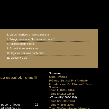
6.
Libros referidos a historia del arte
7.
Trilogía novelada: "La farsa del poder"
8.
"El holocausto negro"
9.
Exposiciones realizadas
10.
Algunos artículos publicados
11.
Videos y CDs
Submenu
ico español. Tomo III
Obra - Pórtico
Prólogo: Dr. J.M. Pita Andrade
Introducción: Dr. Alfonso E. Pérez
Sánchez
Tomo I (1808 - 1814)
Tomo II (1815-1868)
> Tomo III (1868-1900)
Tomo IV (1900-1936)
o pese a leyes,
11
Tomo V (1936-2007)
ad artística y su
Tomo VI (Compilación histórica