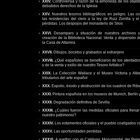
XXIV.
Controversia y razón de la almoneda de los objetos
debatidos derechos de la Iglesia
XXV.
Nuestros tesoros bibliográficos en peligro. Las c
las resistencias del clero a la ley de Ruiz Zorrilla y e
pérdidas. Los despojos del monasterio de Silos
XXVI.
Desamparo y situación de nuestros archivos y 
creación de la Biblioteca Nacional. Venta y dispersión d
la Casa de Altamira
XXVII.
Dibujos, bocetos y grabados al extranjero
XXVIII.
¿Qué españoles se beneficiaron de los atentad
y de la venta y exilio de nuestro Tesoro Artístico?
XXIX.
La Colección Wallace y el Museo Victoria y Albe
tributarios del arte español
XXX.
Expolio, éxodo y destrucción de los cuadros de Rib
XXXI.
Pintura española en los museos de Munich, Berlín 
XXXII.
Degradación definitiva de Sevilla
XXXIII.
¿Cuáles fueron las medidas oficiales para frenar
nuestro patrimonio?
XXXIV.
Los estamentos oficiales y el pueblo coaligados co
XXXV.
Las oportunidades perdidas
XXXVI.
A vueltas con el Catálogo Monumental del Reino