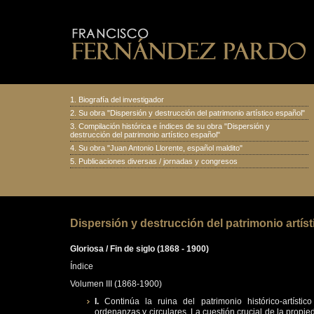
1.
Biografía del investigador
2.
Su obra "Dispersión y destrucción del patrimonio artístico español
"
3.
Compilación histórica e índices de su obra "Dispersión y
destrucción del patrimonio artístico español"
4.
Su obra "Juan Antonio Llorente, español maldito
"
5.
Publicaciones diversas
/
jornadas y congresos
Dispersión y destrucción del patrimonio artíst
Gloriosa / Fin de siglo (1868 - 1900)
Índice
Volumen III (1868-1900)
I.
Continúa la ruina del patrimonio histórico-artístic
ordenanzas y circulares. La cuestión crucial de la propied