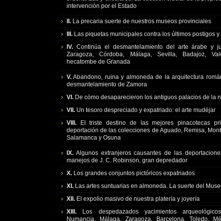
intervención por el Estado
II.
La precaria suerte de nuestros museos provinciales
III.
Las piquetas municipales contra los últimos postigos y
IV.
Continúa el desmantelamiento del arte árabe y ju
Zaragoza, Córdoba, Málaga, Sevilla, Badajoz, Val
hecatombe de Granada
V.
Abandono, ruina y almoneda de la arquitectura románi
desmantelamiento de Zamora
VI.
De cómo desaparecieron los antiguos palacios de la 
VII.
Un tesoro despreciado y expatriado: el arte mudéjar
VIII.
El triste destino de las mejores pinacotecas pr
deportación de las colecciones de Aguado, Remisa, Montpe
Salamanca y Osuna
IX.
Algunos extranjeros causantes de las deportaciones 
manejos de J. C. Robinson, gran depredador
X.
Los grandes conjuntos pictóricos expatriados
XI.
Las artes suntuarias en almoneda. La suerte del Mus
XII.
El expolio masivo de nuestra platería y joyería
XIII.
Los despedazados yacimientos arqueológico
Numancia, Málaga, Zaragoza, Barcelona, Toledo, Mé