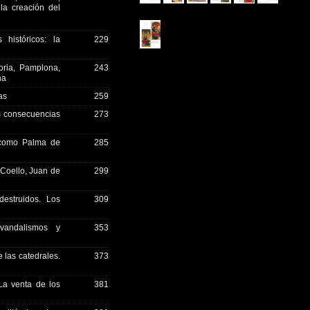
la creación del
históricos: la
229
oria, Pamplona,
243
na
as
259
s consecuencias
273
 como Palma de
285
 Coello, Juan de
299
estruidos. Los
309
vandalismos y
353
e las catedrales.
373
La venta de los
381